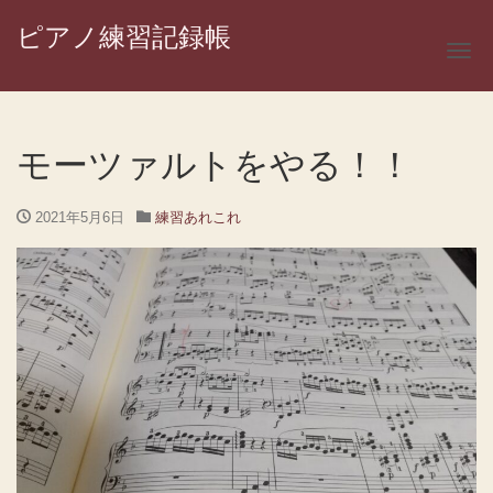
ピアノ練習記録帳
ナ
モーツァルトをやる！！
2021年5月6日
練習あれこれ