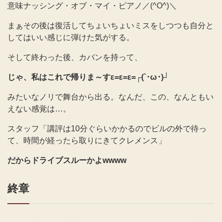
意味ナッシング・オブ・マイ・ピアノ／(^O^)＼
まぁその後は復活してちょいちょいミスをしつつも自分と
してはいい感じに弾けた気がする。
そして終わった後、カバンを持って、
じゃ、私はこれで帰りま～すε=ε=ε=┌(`･ω･)┘
みたいなノリで舞台から出る。なんだ、この、なんともい
えない感覚は…。
スタッフ「講評は10分ぐらいかかるのでビルの外で待っ
て、時間が経ったら取りにきてクレメンス」
だからドライブスルーかよwwww
終章