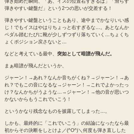
弾き始めた瞬間、「あ、イスの位置右すぎるは」「滑らず
弾きやすい鍵盤だ」という2つの思いが交差する！
弾きやすい鍵盤ということもあり、途中までかなりいい感
じ！でもイスはやはりちょっと右すぎるな…。あとなんか
ペダル踏むたびに靴が少しずつずり落ちていく…ちょくち
ょくポジション戻さないと…
などと考えている最中、
突如として暗譜が飛んだ。
まぁ暗譜が飛んだというか、
ジャーン！→あれ？なんか音ちがくね？→ジャーン！→あ
れ？でもこの音になるな→ジャーン！→これでよかったっ
け？なんかちがうような…→ジャーン！→他の音が思いつ
かないからもうこれでいこう！
というかなり残念なものを披露してしまった…。
しかも、最終的に「これでいこう」の結論になったなら最
初からその決断をしとけよ／(^O^)＼何度も弾き直しした