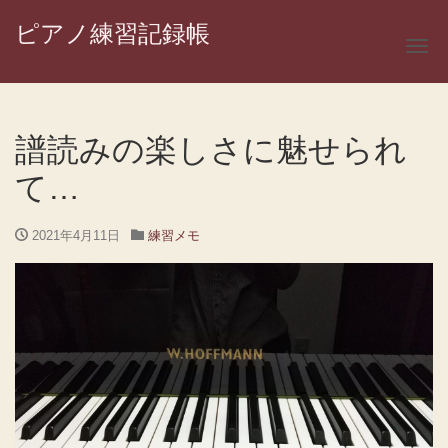
ピアノ練習記録帳
ナ
譜読みの楽しさに魅せられ
て…
2021年4月11日
練習メモ