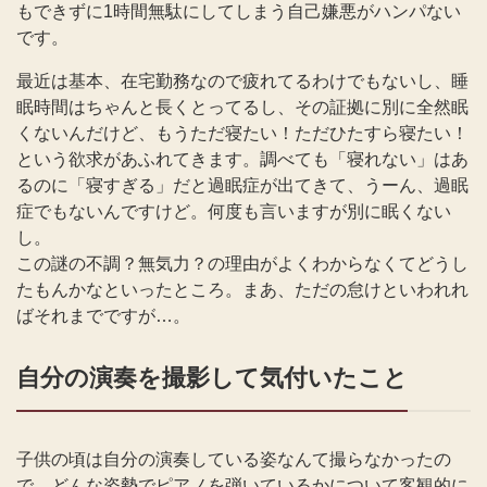
もできずに1時間無駄にしてしまう自己嫌悪がハンパない
です。
最近は基本、在宅勤務なので疲れてるわけでもないし、睡
眠時間はちゃんと長くとってるし、その証拠に別に全然眠
くないんだけど、もうただ寝たい！ただひたすら寝たい！
という欲求があふれてきます。調べても「寝れない」はあ
るのに「寝すぎる」だと過眠症が出てきて、うーん、過眠
症でもないんですけど。何度も言いますが別に眠くない
し。
この謎の不調？無気力？の理由がよくわからなくてどうし
たもんかなといったところ。まあ、ただの怠けといわれれ
ばそれまでですが…。
自分の演奏を撮影して気付いたこと
子供の頃は自分の演奏している姿なんて撮らなかったの
で、どんな姿勢でピアノを弾いているかについて客観的に