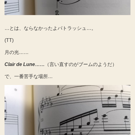
…とは、ならなかったよパトラッシュ…。
(TT)
月の光……
Clair de Lune
……
（言い直すのがブームのようだ）
で、一番苦手な場所…